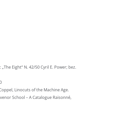
v: „The Eight“ N. 42/50 Cyril E. Power; bez.
0
Coppel, Linocuts of the Machine Age.
svenor School – A Catalogue Raisonné,