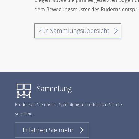
biegen, sowie die parallel gesetzten Bögen 
dem Bewegungsmuster des Ruderns entspri
Zur Sammlungsübersicht
Sammlung
Ent­de­cken Sie un­se­re Samm­lung und er­kun­den Sie die­
se on­line.
Erfahren Sie mehr