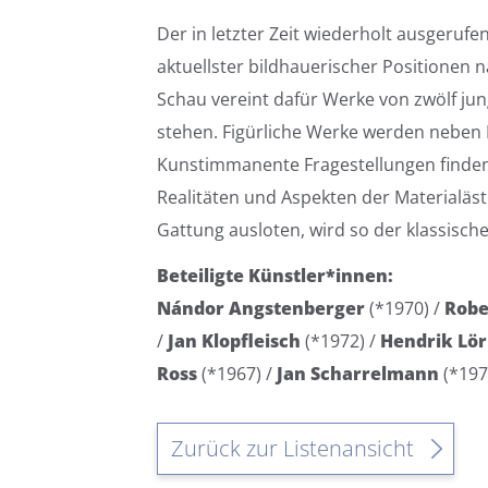
Der in letzter Zeit wiederholt ausgeruf
aktuellster bildhauerischer Positionen n
Schau vereint dafür Werke von zwölf ju
stehen. Figürliche Werke werden neben
Kunstimmanente Fragestellungen finden 
Realitäten und Aspekten der Materialäs
Gattung ausloten, wird so der klassische
Beteiligte Künstler*innen:
Nándor Angstenberger
(*1970) /
Robe
/
Jan Klopfleisch
(*1972) /
Hendrik Lö
Ross
(*1967) /
Jan Scharrelmann
(*197
Zurück zur Listenansicht