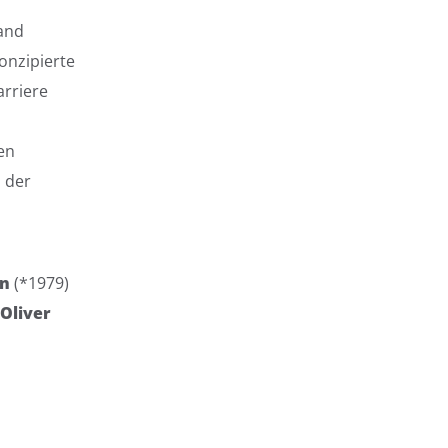
hand
onzipierte
arriere
en
 der
en
(*1979)
Oliver