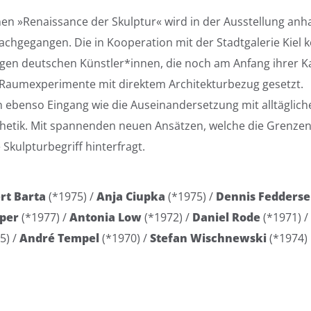
enen »Renaissance der Skulptur« wird in der Ausstellung an
achgegangen. Die in Kooperation mit der Stadtgalerie Kiel k
ngen deutschen Künstler*innen, die noch am Anfang ihrer K
 Raumexperimente mit direktem Architekturbezug gesetzt.
ebenso Eingang wie die Auseinandersetzung mit alltäglich
thetik. Mit spannenden neuen Ansätzen, welche die Grenzen
 Skulpturbegriff hinterfragt.
rt Barta
(*1975) /
Anja Ciupka
(*1975) /
Dennis Fedders
rper
(*1977) /
Antonia Low
(*1972) /
Daniel Rode
(*1971) /
5) /
André Tempel
(*1970) /
Stefan Wischnewski
(*1974)