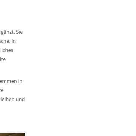
gänzt. Sie
che. In
liches
lte
klemmen in
re
rleihen und
h