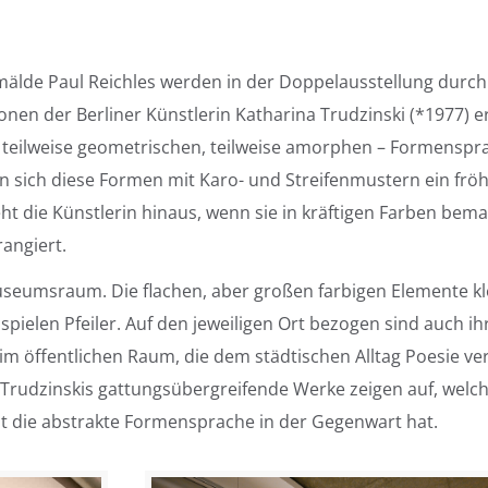
mälde Paul Reichles werden in der Doppelausstellung durch
nen der Berliner Künstlerin Katharina Trudzinski (*1977) er
 – teilweise geometrischen, teilweise amorphen – Formenspra
 sich diese Formen mit Karo- und Streifenmustern ein fröh
eht die Künstlerin hinaus, wenn sie in kräftigen Farben bema
rangiert.
Museumsraum. Die flachen, aber großen farbigen Elemente 
pielen Pfeiler. Auf den jeweiligen Ort bezogen sind auch ih
im öffentlichen Raum, die dem städtischen Alltag Poesie ve
na Trudzinskis gattungsübergreifende Werke zeigen auf, welc
t die abstrakte Formensprache in der Gegenwart hat.