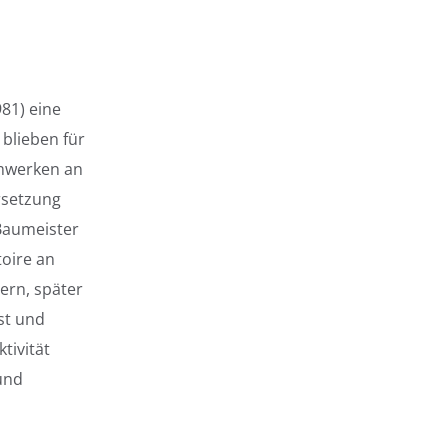
81) eine
blieben für
umwerken an
rsetzung
 Baumeister
toire an
ern, später
st und
tivität
und