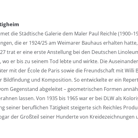
etigheim
met die Städtische Galerie dem Maler Paul Reichle (1900–19
ngen, die er 1924/25 am Weimarer Bauhaus erhalten hatte, 
927 trat er eine erste Anstellung bei den Deutschen Linole
, wo er bis zu seinem Tod lebte und wirkte. Die Auseinande
ter mit der École de Paris sowie die Freundschaft mit Willi
er Bildfindung und Komposition. So entwickelte er ein Reper
– vom Gegenstand abgeleitet – geometrischen Formen annäh
rahnen lassen. Von 1935 bis 1965 war er bei DLW als Kolori
 seiner beruflichen Tätigkeit steigerte sich Reichles Produk
ogar der Großteil seiner Hunderte von Kreidezeichnungen 