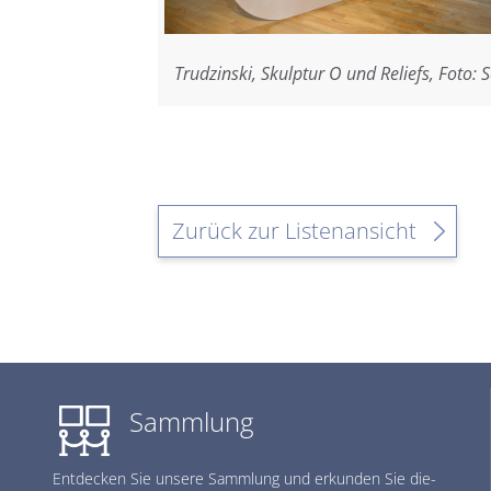
Trudzinski, Skulptur O und Reliefs, Foto: 
Zurück zur Listenansicht
Sammlung
Ent­de­cken Sie un­se­re Samm­lung und er­kun­den Sie die­