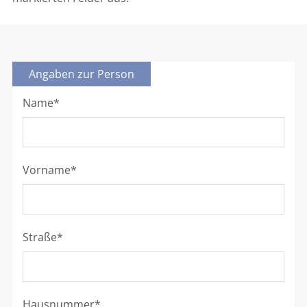
Angaben zur Person
Name
*
Vorname
*
Straße
*
Hausnummer
*