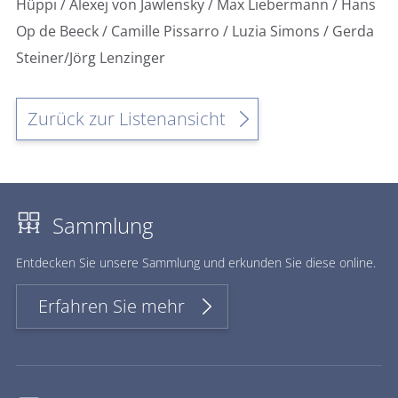
Hüppi / Alexej von Jawlensky / Max Liebermann / Hans
Op de Beeck / Camille Pissarro / Luzia Simons / Gerda
Steiner/Jörg Lenzinger
Zurück zur Listenansicht
Sammlung
Ent­de­cken Sie un­se­re Samm­lung und er­kun­den Sie die­se on­line.
Erfahren Sie mehr